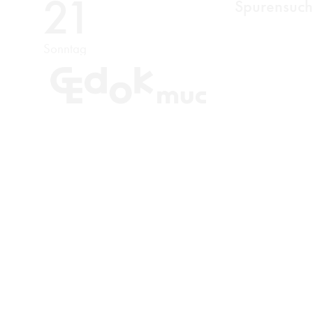
21
Spurensuc
Sonntag