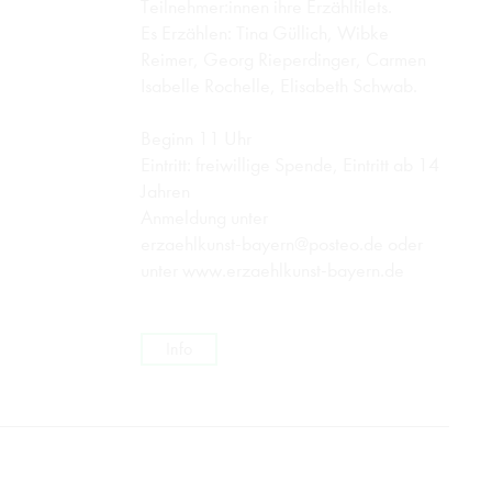
Teilnehmer:innen ihre Erzählfilets.
Es Erzählen: Tina Güllich, Wibke
Reimer, Georg Rieperdinger, Carmen
Isabelle Rochelle, Elisabeth Schwab.
Beginn 11 Uhr
Eintritt: freiwillige Spende, Eintritt ab 14
Jahren
Anmeldung unter
erzaehlkunst-bayern@posteo.de
oder
unter
www.erzaehlkunst-bayern.de
Info