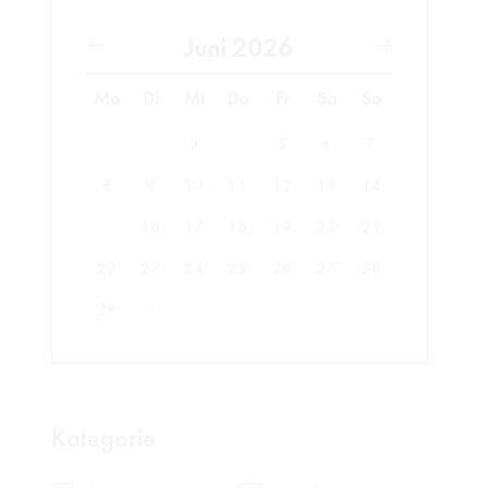
Juni 2026
Mo
Di
Mi
Do
Fr
Sa
So
1
2
3
4
5
6
7
8
9
10
11
12
13
14
15
16
17
18
19
20
21
22
23
24
25
26
27
28
29
30
Kategorie