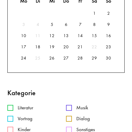
Mo
Di
Mi
Do
Fr
Sa
So
1
2
3
4
5
6
7
8
9
10
11
12
13
14
15
16
17
18
19
20
21
22
23
24
25
26
27
28
29
30
Kategorie
Literatur
Musik
Vortrag
Dialog
Kinder
Sonstiges