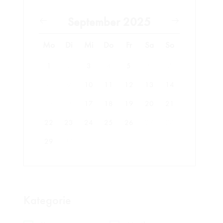
September 2025
Mo
Di
Mi
Do
Fr
Sa
So
1
2
3
4
5
6
7
8
9
10
11
12
13
14
15
16
17
18
19
20
21
22
23
24
25
26
27
28
29
30
Kategorie