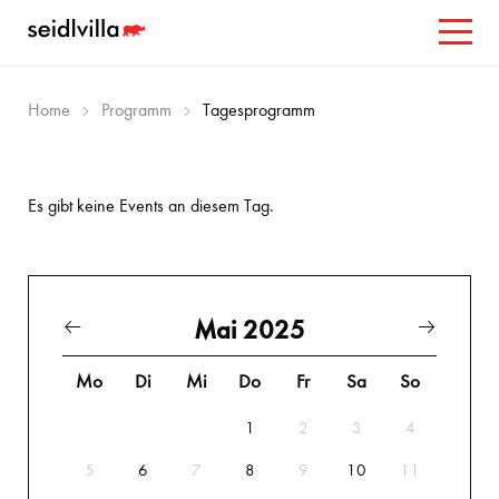
Home
Programm
Tagesprogramm
Es gibt keine Events an diesem Tag.
Mai 2025
Mo
Di
Mi
Do
Fr
Sa
So
1
2
3
4
5
6
7
8
9
10
11