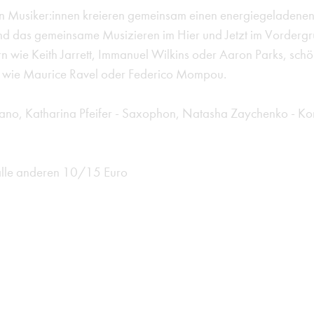
gen Musiker:innen kreieren gemeinsam einen energiegeladene
 das gemeinsame Musizieren im Hier und Jetzt im Vordergrun
 wie Keith Jarrett, Immanuel Wilkins oder Aaron Parks, sch
en wie Maurice Ravel oder Federico Mompou.
iano, Katharina Pfeifer - Saxophon, Natasha Zaychenko - Ko
 alle anderen 10/15 Euro