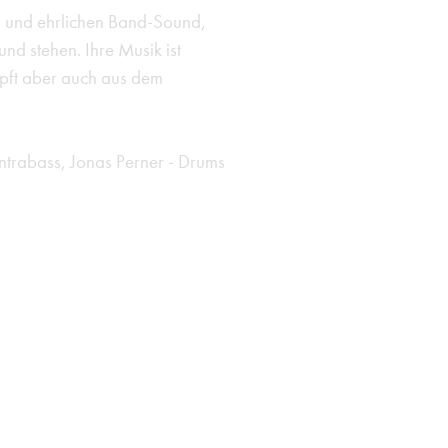
n und ehrlichen Band-Sound,
d stehen. Ihre Musik ist
öpft aber auch aus dem
ntrabass, Jonas Perner - Drums