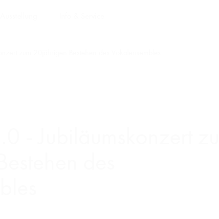
Ausstellung
Info & Service
skonzert zum 20jährigen Bestehen des Vokalensembles
2.0 - Jubiläumskonzert z
Bestehen des
bles